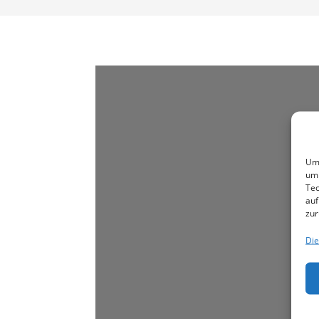
Um 
um 
Tec
auf
zur
Die