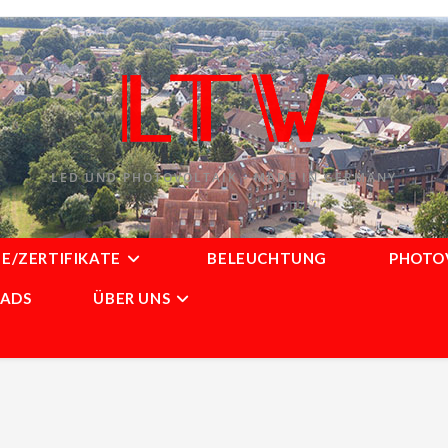
LED UND PHOTOVOLTAIK - MADE IN GERMANY
E/ZERTIFIKATE
BELEUCHTUNG
PHOTO
ADS
ÜBER UNS